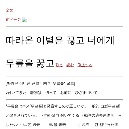
全文
前ページ
따라온 이별은 끊고 너에게
무릎을 꿇고
歌う
読む
停止する
[따라온 이벼른 끈코 너에게 무르블* 꿀코]
v付いてきた 離別は 切って お前に ひざまづいて
*무릎을は本来[무르플]と発音するのが正しいが、一般的には[무르블]
と発音されている。 ・따라오다 付いてくる ・動詞の過去連体形 ～
した○○ ・ㄴ/은 過去 ㄹ/을 未来 는 現在 간 길行った道