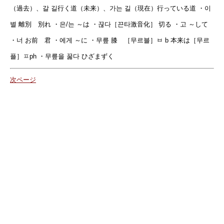
（過去）、갈 길行く道（未来）、가는 길（現在）行っている道 ・이
별 離別 別れ ・은/는 ～は ・끊다［끈타激音化］ 切る ・고 ～して
・너 お前 君 ・에게 ～に ・무릎 膝 ［무르블］ㅂ b 本来は［무르
플］ㅍph ・무릎을 꿇다 ひざまずく
次ページ