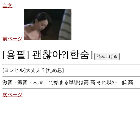
全文
前ページ
[용필] 괜찮아?[한숨]
[ヨンピル]大丈夫？[ため息]
激音・濃音・ㅅ,ㅎ で始まる単語は高-高 それ以外 低-高
次ページ