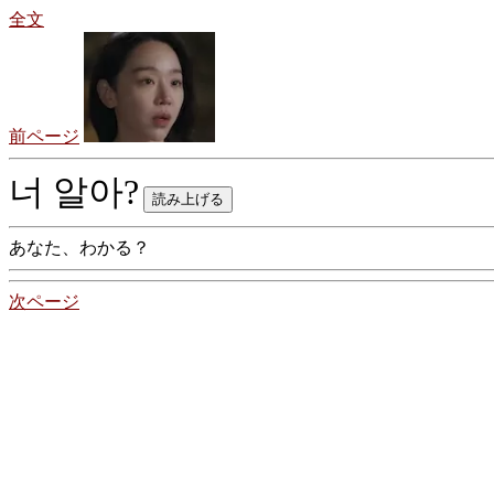
全文
前ページ
너 알아?
あなた、わかる？
次ページ