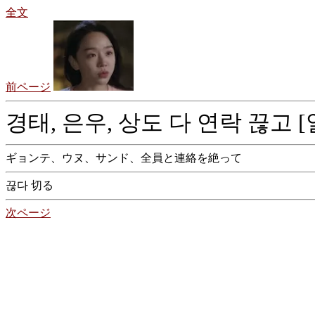
全文
前ページ
경태, 은우, 상도 다 연락 끊고 
ギョンテ、ウヌ、サンド、全員と連絡を絶って
끊다 切る
次ページ