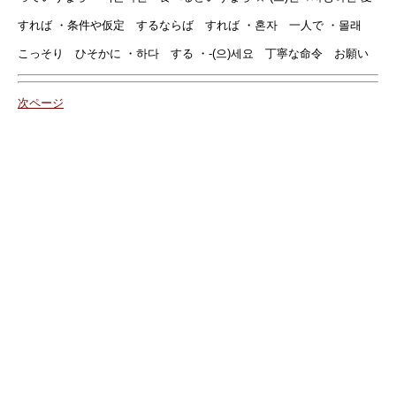
すれば ・条件や仮定 するならば すれば ・혼자 一人で ・몰래
こっそり ひそかに ・하다 する ・-(으)세요 丁寧な命令 お願い
次ページ