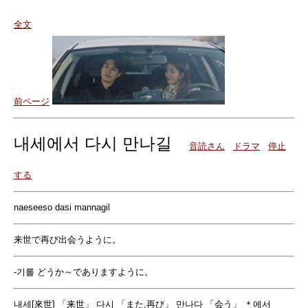
全文
前ページ
내세에서 다시 만나길
音読さん
ドラマ
停止
する
naeseeso dasi mannagil
来世で再び出会うように。
-기를 どうか～でありますように。
내세[來世] 「来世」 다시 「また,再び」 만나다 「会う」 ＊에서