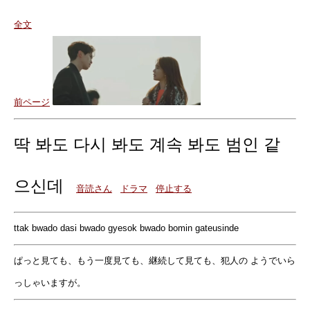
全文
前ページ
딱 봐도 다시 봐도 계속 봐도 범인 같
으신데
音読さん
ドラマ
停止する
ttak bwado dasi bwado gyesok bwado bomin gateusinde
ぱっと見ても、もう一度見ても、継続して見ても、犯人の ようでいら
っしゃいますが。