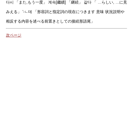
다시 「また,もう一度」 계속[繼續] 「継続」 같다 「 …らしい, …に見
みえる」 '-ㄴ데 「形容詞と指定詞の現在につきます 意味 状況説明や
相反する内容を述べる前置きとしての接続形語尾」
次ページ