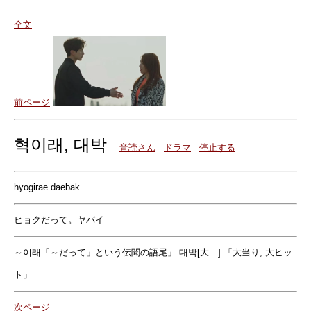
全文
前ページ
혁이래, 대박
音読さん
ドラマ
停止する
hyogirae daebak
ヒョクだって。ヤバイ
～이래「～だって」という伝聞の語尾」 대박[大―] 「大当り, 大ヒッ
ト」
次ページ