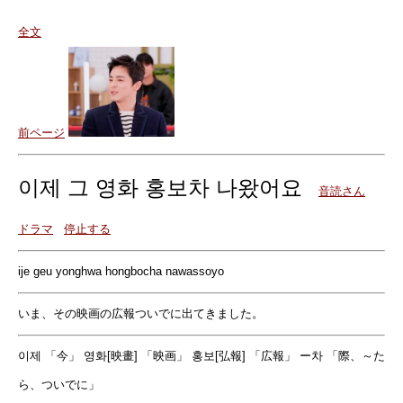
全文
前ページ
이제 그 영화 홍보차 나왔어요
音読さん
ドラマ
停止する
ije geu yonghwa hongbocha nawassoyo
いま、その映画の広報ついでに出てきました。
이제 「今」 영화[映畫] 「映画」 홍보[弘報] 「広報」 ー차 「際、～た
ら、ついでに」