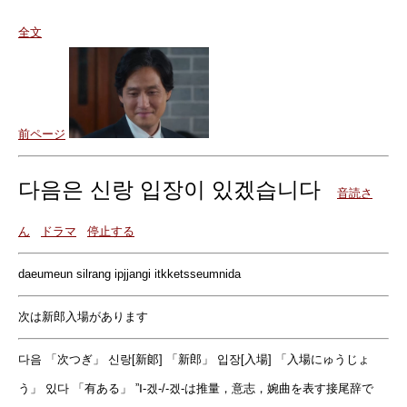
全文
前ページ
다음은 신랑 입장이 있겠습니다
音読さ
ん
ドラマ
停止する
daeumeun silrang ipjjangi itkketsseumnida
次は新郎入場があります
다음 「次つぎ」 신랑[新郞] 「新郎」 입장[入場] 「入場にゅうじょ
う」 있다 「有ある」 ”Ⅰ-겠-/-겠-は推量，意志，婉曲を表す接尾辞で