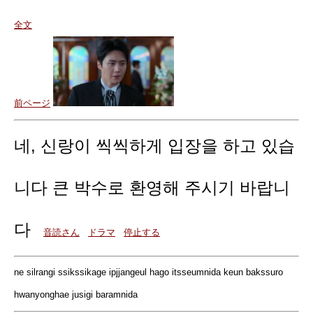
全文
前ページ
네, 신랑이 씩씩하게 입장을 하고 있습
니다 큰 박수로 환영해 주시기 바랍니
다
音読さん
ドラマ
停止する
ne silrangi ssikssikage ipjjangeul hago itsseumnida keun bakssuro
hwanyonghae jusigi baramnida