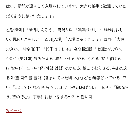
はい、新郎が凛々しく入場をしています。大きな拍手で歓迎していた
だくようお願いいたします。
신랑[新郞] 「新郎しんろう」 씩씩하다 「凛凛りりしい, 雄雄おおし
い, 男おとこらしい」 입장[入場] 「入場にゅうじょう」 크다 「大お
おきい」 박수[拍手] 「拍手はくしゅ」 환영[歡迎] 「歓迎かんげい」
주다 1.(부여함) 与あたえる, 取とらせる, やる, くれる, 授さずける.
(↔받다) (→드리다⁴)2.(끼침·입힘) かかせる, 被こうむらせる, 与あたえ
る.3.(줄 따위를 풀다) (巻まいていた綱つななどを)解ほどいてやる. 주
다 「…(して)くれる[もらう], …(して)やる[あげる].」 바라다 「願ねが
う, 望のぞむ」 丁寧にお願いをする〜기 바랍니다
次ページ