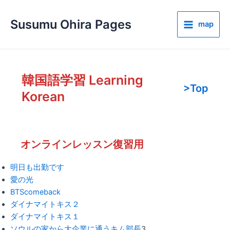
内
容
Susumu Ohira Pages
map
を
Main
ス
Menu
キ
ッ
韓国語学習 Learning
プ
>Top
Korean
オンラインレッスン復習用
明日も出勤です
愛の光
BTScomeback
ダイナマイトキス２
ダイナマイトキス１
ソウルの家から大企業に通うキム部長
3