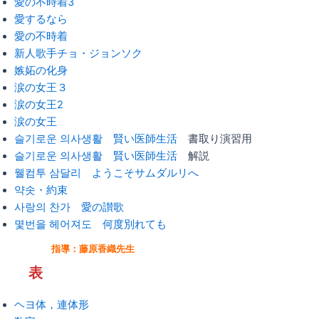
愛の不時着3
愛するなら
愛の不時着
新人歌手チョ・ジョンソク
嫉妬の化身
涙の女王３
涙の女王2
涙の女王
슬기로운 의사생활 賢い医師生活
書取り演習用
슬기로운 의사생활 賢い医師生活
解説
웰컴투 삼달리 ようこそサムダルリへ
약솟・約束
사랑의 찬가 愛の讃歌
몇번을 헤어져도 何度別れても
指導：藤原香織先生
表
ヘヨ体，連体形